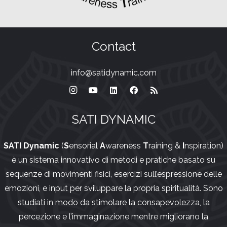
Contact
info@satidynamic.com
SATI DYNAMIC
SATI Dynamic
(
S
ensorial
A
wareness
T
raining &
I
nspiration)
è un sistema innovativo di metodi e pratiche basato su
sequenze di movimenti fisici, esercizi sull’espressione delle
emozioni, e input per sviluppare la propria spiritualità. Sono
studiati in modo da stimolare la consapevolezza, la
percezione e l’immaginazione mentre migliorano la