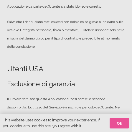
Applicazione da parte dell’Utente sia stato idoneo e corretto.
Salvo che i danni siano stati causati con dolo o colpa grave o incidano sulla
vita e/o l’integrità personale, fisica o mentale, il Titolare risponde solo nella
misura del danno tipico per il tipo di contratto e prevedibile al momento
della conclusione.
Utenti USA
Esclusione di garanzia
Il Titolare fornisce questa Applicazione “così com’è” e secondo
disponibilità. L’utilizzo del Servizio è a rischio e pericolo dell’Utente. Nei
limiti massimi consentiti dalla legge, il Titolare esclude espressamente le
This website uses cookies to improve your experience. If
Ok
condizioni, pattuizioni e garanzie di qualsiasi tipo – siano esse espresse,
you continue to use this site, you agree with it.