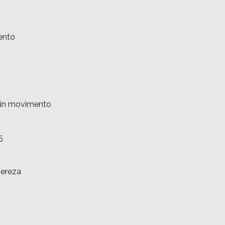
ento
à in movimento
5
gereza