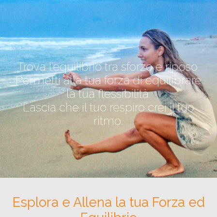
Trova l’equilibrio tra sforzo e riposo.
Permetti alla tua forza di equilibrare
la tua flessibilità.
Lascia che il tuo respiro crei il tuo
ritmo.
Esplora e Allena la tua Forza ed