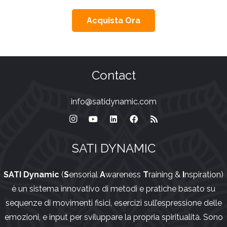
Acquista Ora
Contact
info@satidynamic.com
SATI DYNAMIC
SATI Dynamic
(
S
ensorial
A
wareness
T
raining &
I
nspiration)
è un sistema innovativo di metodi e pratiche basato su
sequenze di movimenti fisici, esercizi sull’espressione delle
emozioni, e input per sviluppare la propria spiritualità. Sono