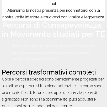
noi.
Alleniamo la nostra presenza per riconnetterci con la
nostra verità interiore e muoverci con vitalità e leggerezza.
Percorsi di Consapevolezza
in Movimento studiati per TE
Entra attivamente in contatto con il tuo corpo
per essere consapevolmente responsabile
della tua trasformazione!
Percorsi trasformativi completi
Corsi e percorsi specifici sono perfettamente progettati per
aiutarti ad esprimere il tuo pieno potenziale: un corpo sano,
una mente flessibile, un cuore aperto e una vita piena di
significato! Non sono in abbonamento, puoi acquistare
questi corsi oggi e sono tuoi per sempre!