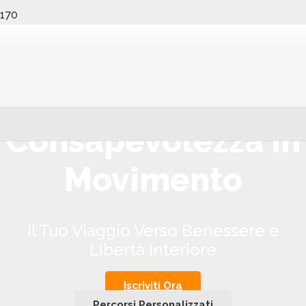
Consapevolezza in
Movimento
Il Tuo Viaggio Verso Benessere e
Libertà Interiore
Iscriviti Ora
Percorsi Personalizzati