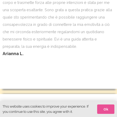
corpo e trasmette forza alle proprie intenzioni è stata per me
una scoperta esaltante. Sono grata a questa pratica grazie alla
quale sto sperimentando che è possibile raggiungere una
consapevolezza in grado di connettere la mia emotività a ciò
che mi circonda esteriormente regalandomi un quotidiano
benessere fisico e spirituale. Evi è una guida attenta e
preparata, la sua energia è indispensabile.
Arianna L.
This website uses cookies to improve your experience. If
La pratica di Sati dynamic mi ha aiutata a guarire il corpo
Ok
you continue to use this site, you agree with it.
ritrovandone la consapevolezza e da un punto di vista fisico la